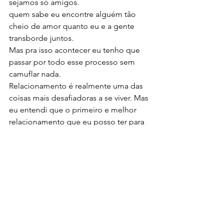
sejamos só amigos.
quem sabe eu encontre alguém tão 
cheio de amor quanto eu e a gente 
transborde juntos. 
Mas pra isso acontecer eu tenho que 
passar por todo esse processo sem 
camuflar nada. 
Relacionamento é realmente uma das 
coisas mais desafiadoras a se viver. Mas 
eu entendi que o primeiro e melhor 
relacionamento que eu posso ter para 
ajudar todos os meus relacionamentos 
com os outros, é conhecer o meu, 
comigo mesma.
Isso não é clichê, isso não é bobagem, 
isso é NECESSÁRIO.
Boa sorte pra gente! 