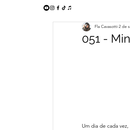
Fla Cavasotti
2 de s
051 - Min
Um dia de cada vez, 