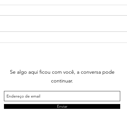
061 - Dessa vida já fomos
060 
salvos.
uma 
Se algo aqui ficou com você, a conversa pode
continuar.
Enviar