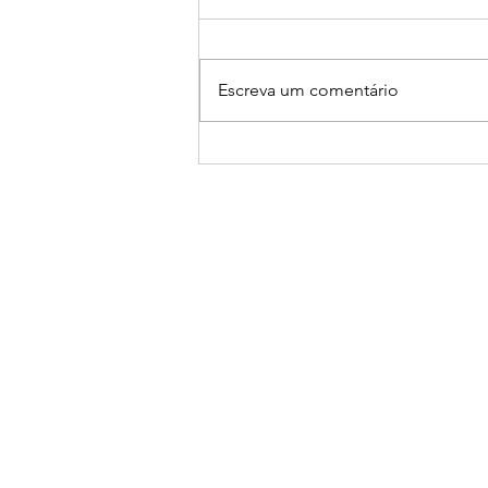
Escreva um comentário
062 - É um dia de cada vez