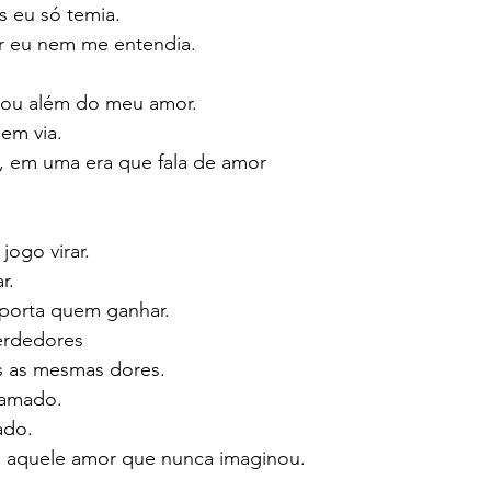
 eu só temia. 
r eu nem me entendia. 
vou além do meu amor.
em via. 
, em uma era que fala de amor
jogo virar.
r. 
mporta quem ganhar.
erdedores 
 as mesmas dores.
 amado.
ado.
 aquele amor que nunca imaginou.