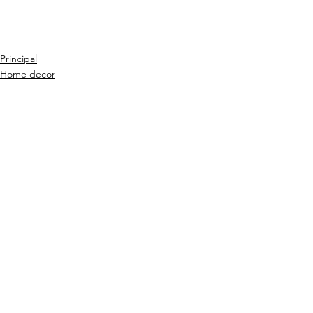
Principal
Home decor
Ver tudo
Posts recentes