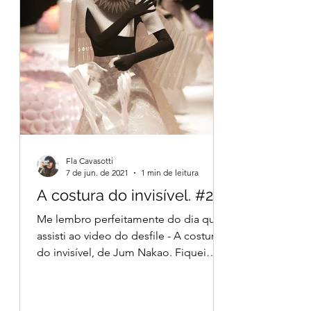
Fla Cavasotti
7 de jun. de 2021
1 min de leitura
A costura do invisível. #2
Me lembro perfeitamente do dia que
assisti ao video do desfile - A costura
do invisível, de Jum Nakao. Fiquei
chocada no inicio porém...