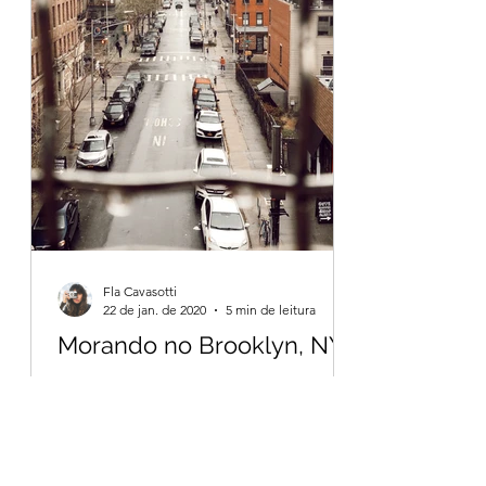
Fla Cavasotti
22 de jan. de 2020
5 min de leitura
Morando no Brooklyn, NYC
Vou contar pra vocês nesse post,
todos os detalhes e lugares que visitei.
Bem vindos ao meu olhar para o
Brooklyn.