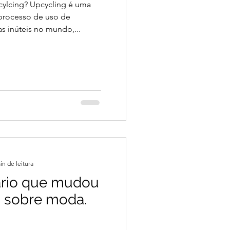
cylcing? Upcycling é uma
o processo de uso de
s inúteis no mundo,...
in de leitura
rio que mudou
o sobre moda.