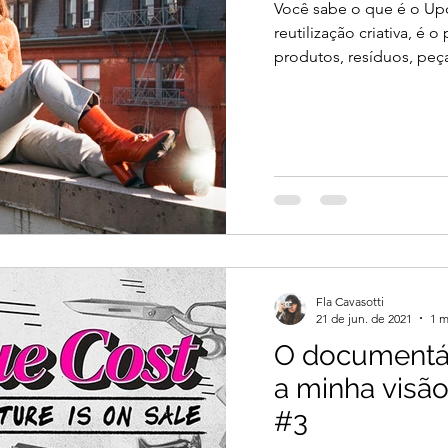
Você sabe o que é o Up
reutilização criativa, é 
produtos, resíduos, peça
Fla Cavasotti
21 de jun. de 2021
1 m
O documentá
a minha visã
#3