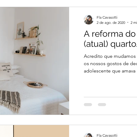
Fla Cavasotti
2 de ago. de 2020
2 mi
A reforma do
(atual) quarto
Acredito que mudamos mu
os nossos gostos de dec
adolescente que amava u
Fla Cavasotti