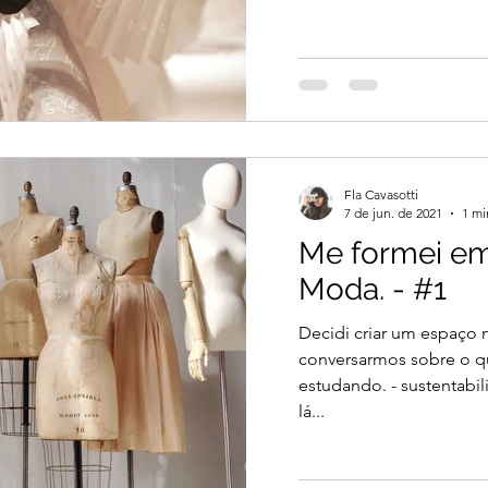
Fla Cavasotti
7 de jun. de 2021
1 mi
Me formei em
Moda. - #1
Decidi criar um espaço 
conversarmos sobre o 
estudando. - sustentab
lá...