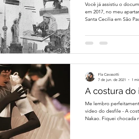
Você já assistiu o docum
em 2017, no meu aparta
Santa Cecilia em São Pau
Fla Cavasotti
7 de jun. de 2021
1 mi
A costura do i
Me lembro perfeitamente
video do desfile - A cost
Nakao. Fiquei chocada n